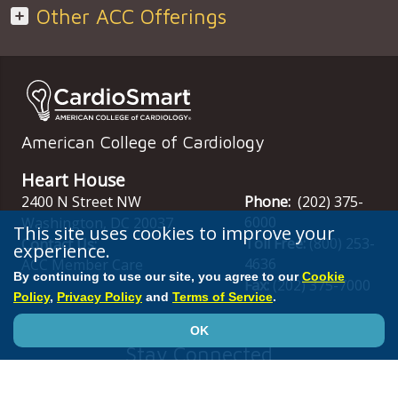
Other ACC Offerings
American College of Cardiology
Heart House
2400 N Street NW
Phone:
(202) 375-
6000
Washington
,
DC
20037
This site uses cookies to improve your
Toll Free:
(800) 253-
Contact Us:
experience.
4636
ACC Member Care
By continuing to use our site, you agree to our
Cookie
Fax:
(202) 375-7000
Policy
,
Privacy Policy
and
Terms of Service
.
OK
Stay Connected