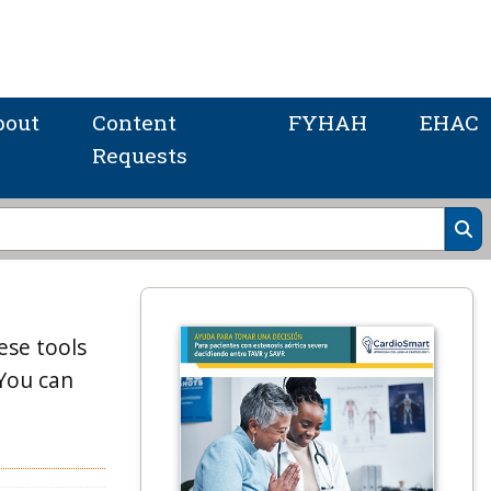
bout
Content
FYHAH
EHAC
Requests
ese tools
 You can