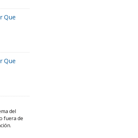
ar Que
ar Que
lema del
o fuera de
ación.