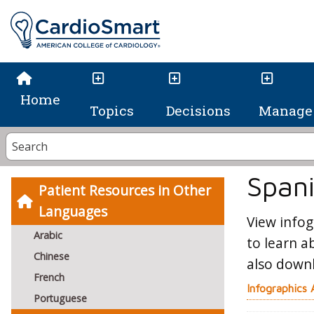
Home
Topics
Decisions
Manage 
Span
Patient Resources in Other
Languages
View infog
Arabic
to learn a
Chinese
also down
French
Infographics
Portuguese